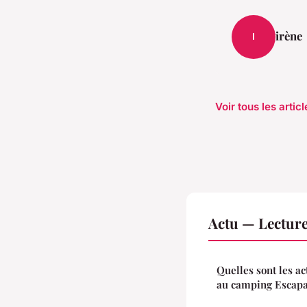
irène
I
Voir tous les artic
Actu — Lectur
Quelles sont les ac
au camping Escap