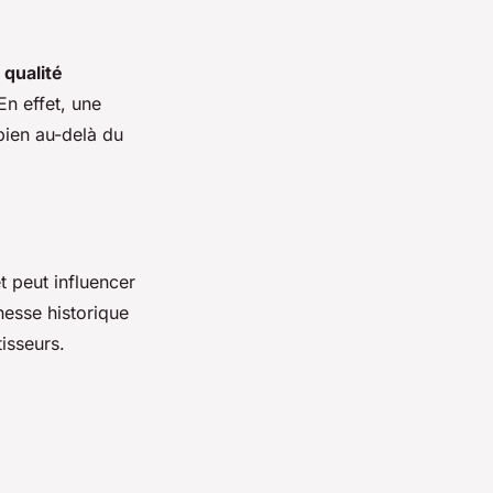
a
qualité
En effet, une
ien au-delà du
t peut influencer
hesse historique
isseurs.