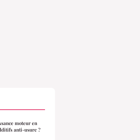
ssance moteur en
dditifs anti-usure ?