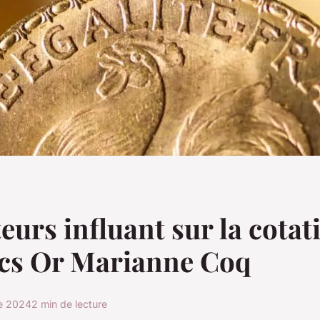
teurs influant sur la cotat
ncs Or Marianne Coq
e 2024
2 min de lecture