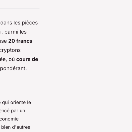
 dans les pièces
i, parmi les
euse
20 francs
écryptons
sée, où
cours de
épondérant.
 qui oriente le
uencé par un
économie
 bien d'autres