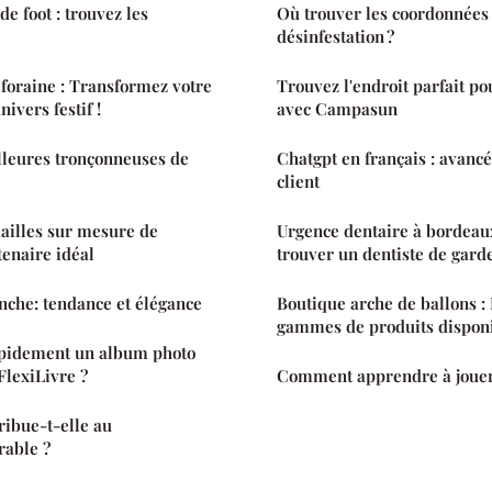
e foot : trouvez les
Où trouver les coordonnées 
désinfestation ?
 foraine : Transformez votre
Trouvez l'endroit parfait po
ivers festif !
avec Campasun
lleures tronçonneuses de
Chatgpt en français : avancé
client
ailles sur mesure de
Urgence dentaire à bordea
tenaire idéal
trouver un dentiste de garde
nche: tendance et élégance
Boutique arche de ballons : 
gammes de produits dispon
pidement un album photo
FlexiLivre ?
Comment apprendre à jouer
ibue-t-elle au
able ?