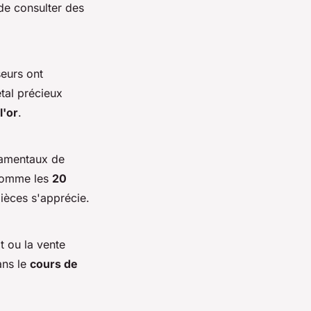
e de consulter des
seurs ont
étal précieux
l'or
.
damentaux de
comme les
20
ièces s'apprécie.
t ou la vente
ans le
cours de