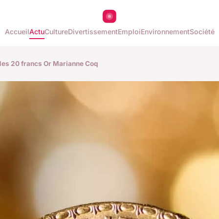
Accueil
Actu
Culture
Divertissement
Emploi
Environnement
Société
n des 20 francs Or Marianne Coq