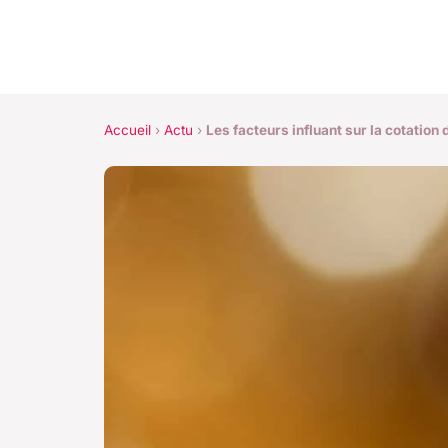
Accueil
›
Actu
›
Les facteurs influant sur la cotatio