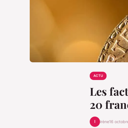
ACTU
Les fac
20 fra
I
irène
16 octobr