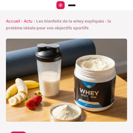
Accueil
›
Actu
›
Les bienfaits de la whey expliqués : la
protéine idéale pour vos objectifs sportifs