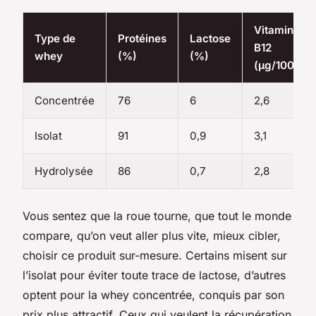
Vitamine
Type de
Protéines
Lactose
B12
whey
(%)
(%)
(µg/100g)
Concentrée
76
6
2,6
Isolat
91
0,9
3,1
Hydrolysée
86
0,7
2,8
Vous sentez que la roue tourne, que tout le monde
compare, qu’on veut aller plus vite, mieux cibler,
choisir ce produit sur-mesure. Certains misent sur
l’isolat pour éviter toute trace de lactose, d’autres
optent pour la whey concentrée, conquis par son
prix plus attractif. Ceux qui veulent la récupération