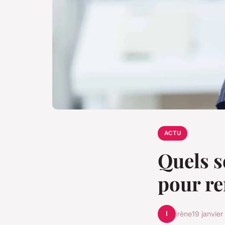
ACTU
Quels s
pour re
I
irène
19 janvie