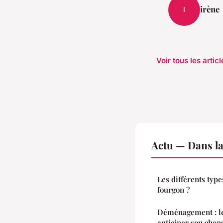
irène
I
Voir tous les artic
Actu — Dans l
Les différents type
fourgon ?
Déménagement : le
anticiper son cha