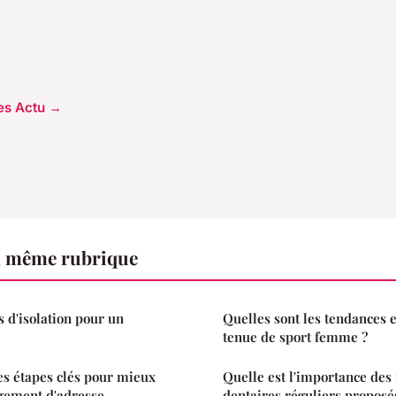
les Actu →
a même rubrique
s d'isolation pour un
Quelles sont les tendances 
tenue de sport femme ?
s étapes clés pour mieux
Quelle est l'importance des
ngement d'adresse
dentaires réguliers proposé