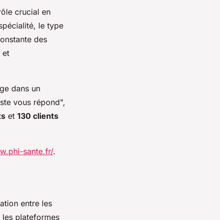
ôle crucial en
spécialité, le type
onstante des
 et
age dans un
iste vous répond",
ts
et
130 clients
w.phi-sante.fr/
.
tion entre les
 les plateformes