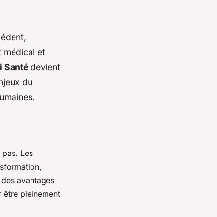
cédent,
 médical et
i Santé
devient
njeux du
humaines.
 pas. Les
nsformation,
re des avantages
r être pleinement