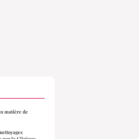
en matière de
 nettoyages
s par la Clinique