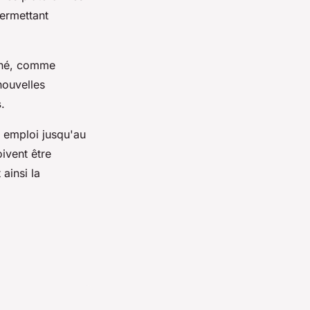
permettant
ché, comme
nouvelles
s
.
e emploi jusqu'au
ivent être
ainsi la